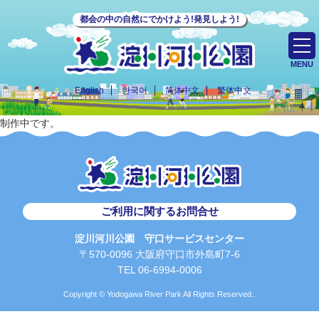
都会の中の自然にでかけよう!発見しよう!
MENU
English
한국어
简体中文
繁体中文
制作中です。
ご利用に関するお問合せ
淀川河川公園 守口サービスセンター
〒570-0096 大阪府守口市外島町7-6
TEL 06-6994-0006
Copyright © Yodogawa River Park All Rights Reserved..