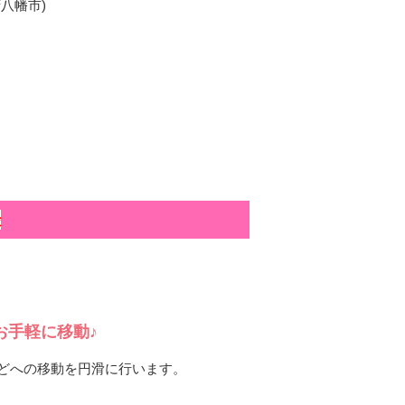
八幡市)
録
お手軽に移動♪
どへの移動を円滑に行います。