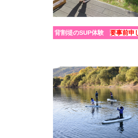
背割堤のSUP体験
要事前申