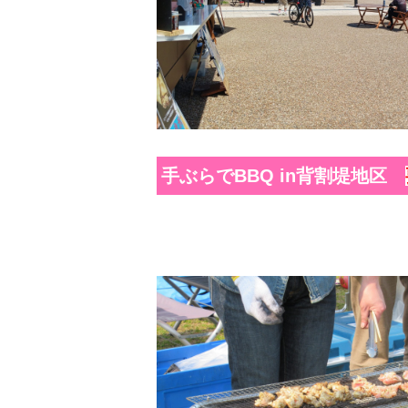
手ぶらでBBQ in背割堤地区