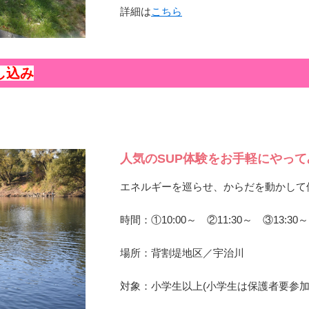
詳細は
こちら
し込み
人気のSUP体験をお手軽にやっ
エネルギーを巡らせ、からだを動かして
時間：①10:00～ ②11:30～ ③13:3
場所：背割堤地区／宇治川
対象：小学生以上(小学生は保護者要参加