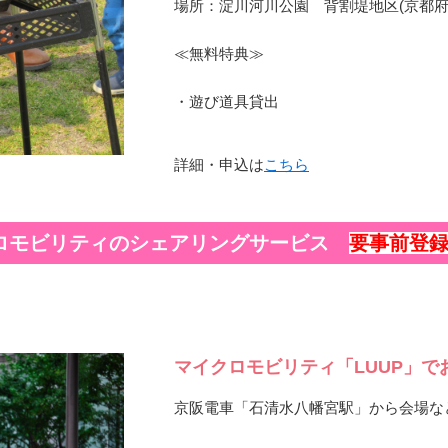
場所：淀川河川公園 背割堤地区(京都府
≪無料特典≫
・遊び道具貸出
詳細・申込は
こちら
ロモビリティのシェアリングサービス
要事前登
マイクロモビリティ「LUUP」で
京阪電車「石清水八幡宮駅」から会場な