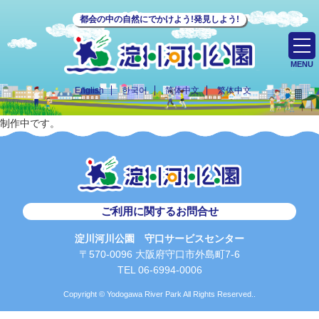
都会の中の自然にでかけよう!発見しよう!
MENU
English
한국어
简体中文
繁体中文
制作中です。
ご利用に関するお問合せ
淀川河川公園 守口サービスセンター
〒570-0096 大阪府守口市外島町7-6
TEL 06-6994-0006
Copyright © Yodogawa River Park All Rights Reserved..