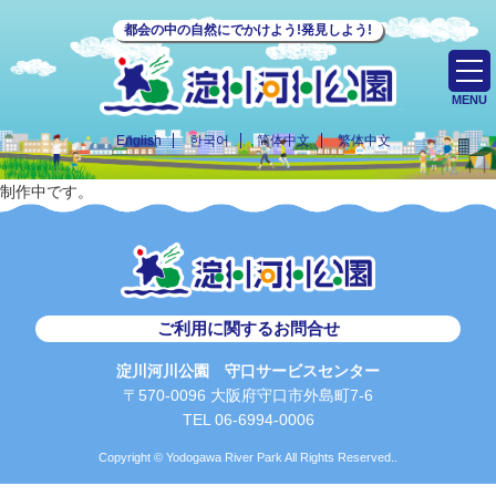
都会の中の自然にでかけよう!発見しよう!
MENU
English
한국어
简体中文
繁体中文
制作中です。
ご利用に関するお問合せ
淀川河川公園 守口サービスセンター
〒570-0096 大阪府守口市外島町7-6
TEL 06-6994-0006
Copyright © Yodogawa River Park All Rights Reserved..