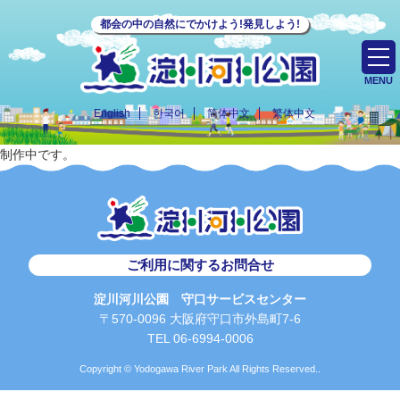
都会の中の自然にでかけよう!発見しよう!
MENU
English
한국어
简体中文
繁体中文
制作中です。
ご利用に関するお問合せ
淀川河川公園 守口サービスセンター
〒570-0096 大阪府守口市外島町7-6
TEL 06-6994-0006
Copyright © Yodogawa River Park All Rights Reserved..