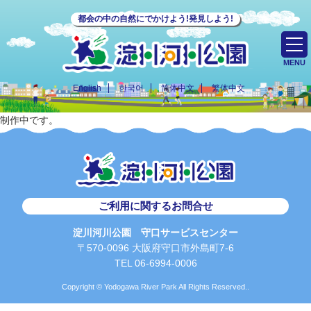
都会の中の自然にでかけよう!発見しよう!
MENU
English
한국어
简体中文
繁体中文
制作中です。
ご利用に関するお問合せ
淀川河川公園 守口サービスセンター
〒570-0096 大阪府守口市外島町7-6
TEL 06-6994-0006
Copyright © Yodogawa River Park All Rights Reserved..