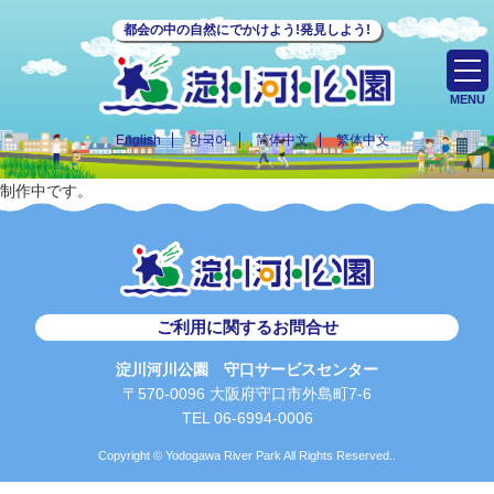
都会の中の自然にでかけよう!発見しよう!
MENU
English
한국어
简体中文
繁体中文
制作中です。
ご利用に関するお問合せ
淀川河川公園 守口サービスセンター
〒570-0096 大阪府守口市外島町7-6
TEL 06-6994-0006
Copyright © Yodogawa River Park All Rights Reserved..