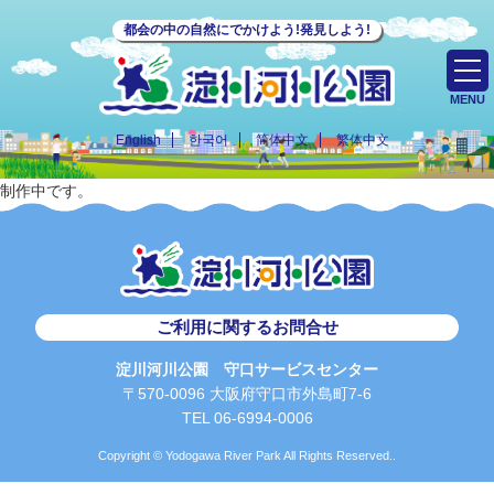
都会の中の自然にでかけよう!発見しよう!
MENU
English
한국어
简体中文
繁体中文
制作中です。
ご利用に関するお問合せ
淀川河川公園 守口サービスセンター
〒570-0096 大阪府守口市外島町7-6
TEL 06-6994-0006
Copyright © Yodogawa River Park All Rights Reserved..