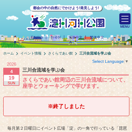
都会の中の自然にでかけよう!発見しよう!
MENU
English
한국어
简体中文
繁体中文
ホーム
イベント情報
さくらであい館
三川合流域を学ぶ会
Select Language
▼
2026
三川合流域を学ぶ会
4
19
さくらであい館周辺の三川合流域について、
SUN
座学とウォーキングで学びます。
※終了しました
毎月第２日曜日にイベント広場「淀」の一角で行っている「琵琶