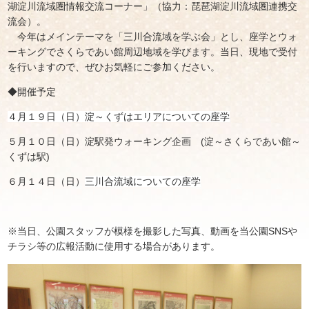
湖淀川流域圏情報交流コーナー」（協力：琵琶湖淀川流域圏連携交
流会）。
今年はメインテーマを「三川合流域を学ぶ会」とし、座学とウォ
ーキングでさくらであい館周辺地域を学びます。当日、現地で受付
を行いますので、ぜひお気軽にご参加ください。
◆開催予定
４月１９日（日）淀～くずはエリアについての座学
５月１０日（日）淀駅発ウォーキング企画 (淀～さくらであい館～
くずは駅)
６月１４日（日）
三川合流域についての座学
※当日、公園スタッフが模様を撮影した写真、動画を当公園SNSや
チラシ等の広報活動に使用する場合があります。