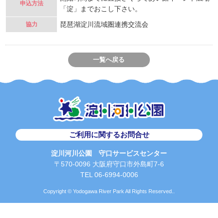
申込方法
「淀」までおこし下さい。
琵琶湖淀川流域圏連携交流会
協力
一覧へ戻る
ご利用に関するお問合せ
淀川河川公園 守口サービスセンター
〒570-0096 大阪府守口市外島町7-6
TEL 06-6994-0006
Copyright © Yodogawa River Park All Rights Reserved..