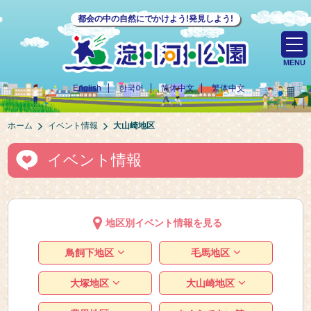
都会の中の自然にでかけよう!発見しよう!
MENU
English
한국어
简体中文
繁体中文
ホーム
イベント情報
大山崎地区
イベント情報
地区別イベント情報を見る
鳥飼下地区
毛馬地区
大塚地区
大山崎地区