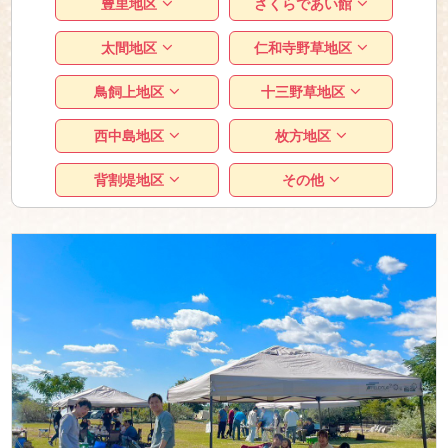
豊里地区
さくらであい館
太間地区
仁和寺野草地区
鳥飼上地区
十三野草地区
西中島地区
枚方地区
背割堤地区
その他