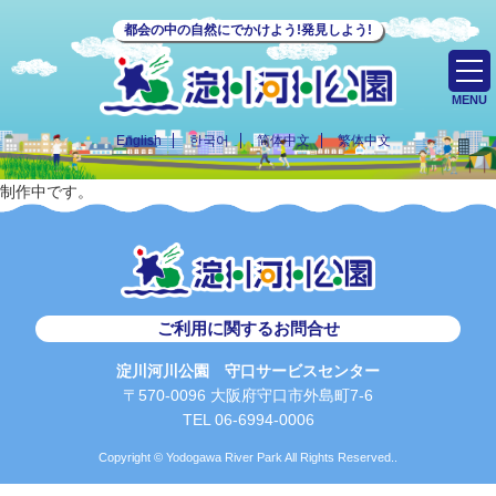
都会の中の自然にでかけよう!発見しよう!
MENU
English
한국어
简体中文
繁体中文
制作中です。
ご利用に関するお問合せ
淀川河川公園 守口サービスセンター
〒570-0096 大阪府守口市外島町7-6
TEL 06-6994-0006
Copyright © Yodogawa River Park All Rights Reserved..