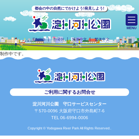
都会の中の自然にでかけよう!発見しよう!
MENU
English
한국어
简体中文
繁体中文
制作中です。
ご利用に関するお問合せ
淀川河川公園 守口サービスセンター
〒570-0096 大阪府守口市外島町7-6
TEL 06-6994-0006
Copyright © Yodogawa River Park All Rights Reserved..