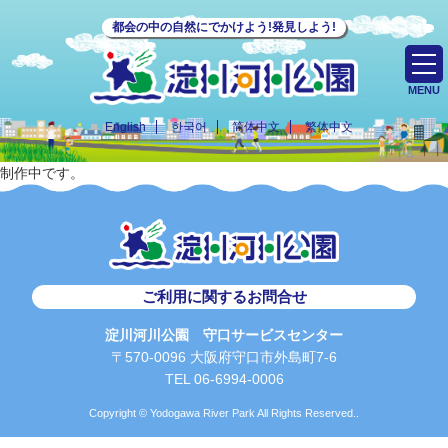
都会の中の自然にでかけよう!発見しよう!
MENU
English
한국어
简体中文
繁体中文
制作中です。
ご利用に関するお問合せ
淀川河川公園 守口サービスセンター
〒570-0096 大阪府守口市外島町7-6
TEL 06-6994-0006
Copyright © Yodogawa River Park All Rights Reserved..