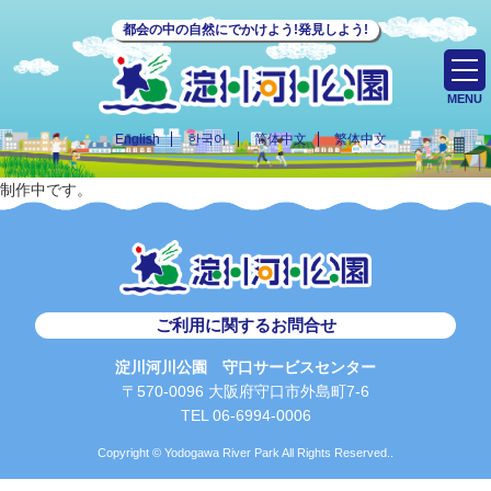
都会の中の自然にでかけよう!発見しよう!
MENU
English
한국어
简体中文
繁体中文
制作中です。
ご利用に関するお問合せ
淀川河川公園 守口サービスセンター
〒570-0096 大阪府守口市外島町7-6
TEL 06-6994-0006
Copyright © Yodogawa River Park All Rights Reserved..