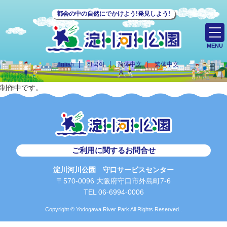
都会の中の自然にでかけよう!発見しよう!
MENU
English
한국어
简体中文
繁体中文
制作中です。
ご利用に関するお問合せ
淀川河川公園 守口サービスセンター
〒570-0096 大阪府守口市外島町7-6
TEL 06-6994-0006
Copyright © Yodogawa River Park All Rights Reserved..