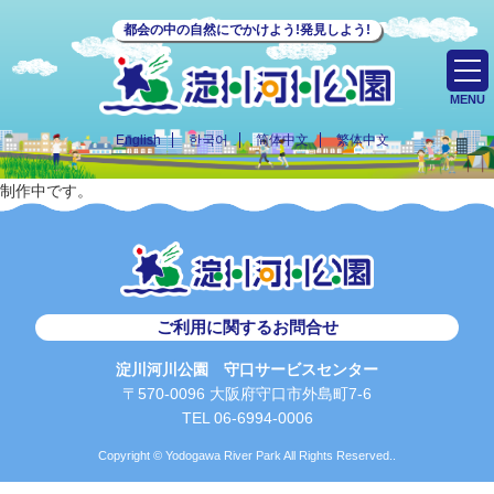
都会の中の自然にでかけよう!発見しよう!
MENU
English
한국어
简体中文
繁体中文
制作中です。
ご利用に関するお問合せ
淀川河川公園 守口サービスセンター
〒570-0096 大阪府守口市外島町7-6
TEL 06-6994-0006
Copyright © Yodogawa River Park All Rights Reserved..