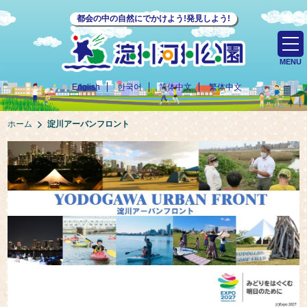
都会の中の自然にでかけよう!発見しよう!
MENU
English
한국어
简体中文
繁体中文
ホーム
淀川アーバンフロント