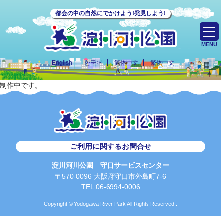
都会の中の自然にでかけよう!発見しよう!
MENU
English
한국어
简体中文
繁体中文
制作中です。
ご利用に関するお問合せ
淀川河川公園 守口サービスセンター
〒570-0096 大阪府守口市外島町7-6
TEL 06-6994-0006
Copyright © Yodogawa River Park All Rights Reserved..