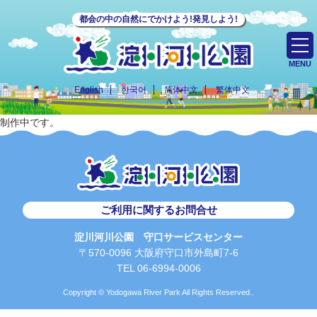
都会の中の自然にでかけよう!発見しよう!
MENU
English
한국어
简体中文
繁体中文
制作中です。
ご利用に関するお問合せ
淀川河川公園 守口サービスセンター
〒570-0096 大阪府守口市外島町7-6
TEL 06-6994-0006
Copyright © Yodogawa River Park All Rights Reserved..