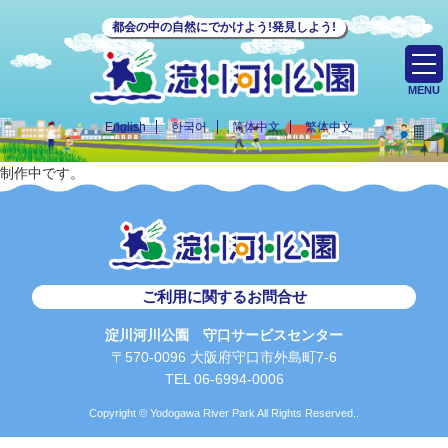
都会の中の自然にでかけよう!発見しよう!
MENU
English
한국어
简体中文
繁体中文
制作中です。
ご利用に関するお問合せ
淀川河川公園 守口サービスセンター
〒570-0096 大阪府守口市外島町7-6
TEL 06-6994-0006
Copyright © Yodogawa River Park All Rights Reserved..