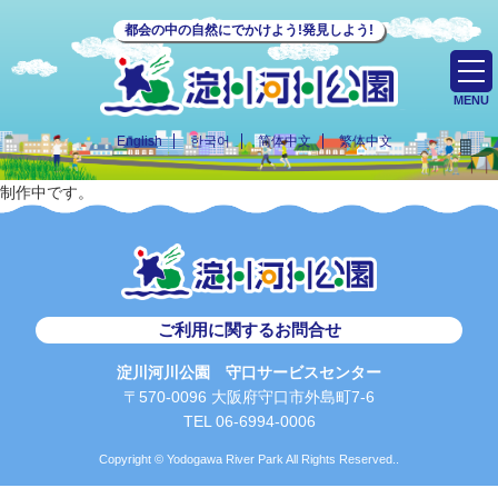
都会の中の自然にでかけよう!発見しよう!
MENU
English
한국어
简体中文
繁体中文
制作中です。
ご利用に関するお問合せ
淀川河川公園 守口サービスセンター
〒570-0096 大阪府守口市外島町7-6
TEL 06-6994-0006
Copyright © Yodogawa River Park All Rights Reserved..