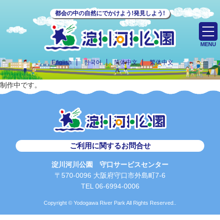
都会の中の自然にでかけよう!発見しよう!
MENU
English
한국어
简体中文
繁体中文
制作中です。
ご利用に関するお問合せ
淀川河川公園 守口サービスセンター
〒570-0096 大阪府守口市外島町7-6
TEL 06-6994-0006
Copyright © Yodogawa River Park All Rights Reserved..