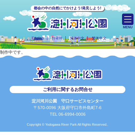
都会の中の自然にでかけよう!発見しよう!
MENU
English
한국어
简体中文
繁体中文
制作中です。
ご利用に関するお問合せ
淀川河川公園 守口サービスセンター
〒570-0096 大阪府守口市外島町7-6
TEL 06-6994-0006
Copyright © Yodogawa River Park All Rights Reserved..