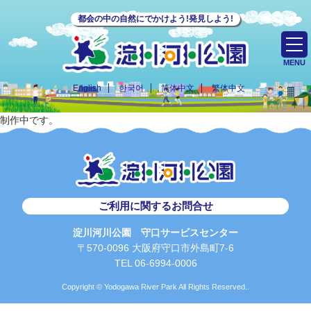
都会の中の自然にでかけよう!発見しよう!
MENU
English
한국어
简体中文
繁体中文
制作中です。
ご利用に関するお問合せ
淀川河川公園 守口サービスセンター
〒570-0096 大阪府守口市外島町7-6
TEL 06-6994-0006
Copyright © Yodogawa River Park All Rights Reserved..