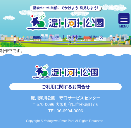
都会の中の自然にでかけよう!発見しよう!
MENU
English
한국어
简体中文
繁体中文
制作中です。
ご利用に関するお問合せ
淀川河川公園 守口サービスセンター
〒570-0096 大阪府守口市外島町7-6
TEL 06-6994-0006
Copyright © Yodogawa River Park All Rights Reserved..