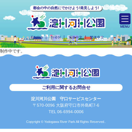
都会の中の自然にでかけよう!発見しよう!
MENU
English
한국어
简体中文
繁体中文
制作中です。
ご利用に関するお問合せ
淀川河川公園 守口サービスセンター
〒570-0096 大阪府守口市外島町7-6
TEL 06-6994-0006
Copyright © Yodogawa River Park All Rights Reserved..