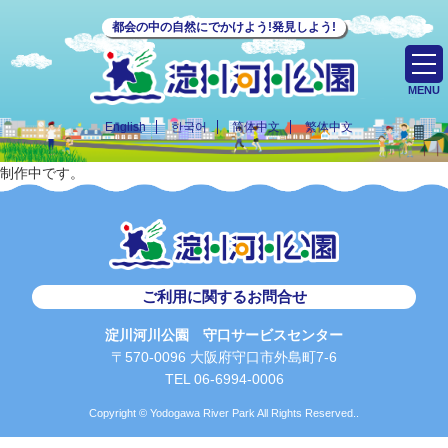
都会の中の自然にでかけよう!発見しよう!
MENU
English
한국어
简体中文
繁体中文
制作中です。
ご利用に関するお問合せ
淀川河川公園 守口サービスセンター
〒570-0096 大阪府守口市外島町7-6
TEL 06-6994-0006
Copyright © Yodogawa River Park All Rights Reserved..