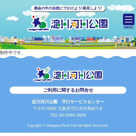
都会の中の自然にでかけよう!発見しよう!
MENU
English
한국어
简体中文
繁体中文
制作中です。
ご利用に関するお問合せ
淀川河川公園 守口サービスセンター
〒570-0096 大阪府守口市外島町7-6
TEL 06-6994-0006
Copyright © Yodogawa River Park All Rights Reserved..