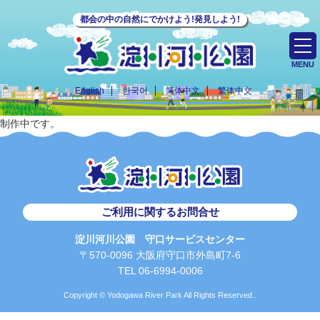
都会の中の自然にでかけよう!発見しよう!
MENU
English
한국어
简体中文
繁体中文
制作中です。
ご利用に関するお問合せ
淀川河川公園 守口サービスセンター
〒570-0096 大阪府守口市外島町7-6
TEL 06-6994-0006
Copyright © Yodogawa River Park All Rights Reserved..