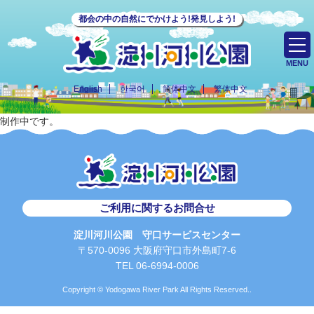
都会の中の自然にでかけよう!発見しよう!
MENU
English
한국어
简体中文
繁体中文
制作中です。
ご利用に関するお問合せ
淀川河川公園 守口サービスセンター
〒570-0096 大阪府守口市外島町7-6
TEL 06-6994-0006
Copyright © Yodogawa River Park All Rights Reserved..