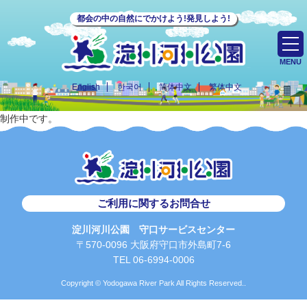
都会の中の自然にでかけよう!発見しよう!
MENU
English
한국어
简体中文
繁体中文
制作中です。
ご利用に関するお問合せ
淀川河川公園 守口サービスセンター
〒570-0096 大阪府守口市外島町7-6
TEL 06-6994-0006
Copyright © Yodogawa River Park All Rights Reserved..