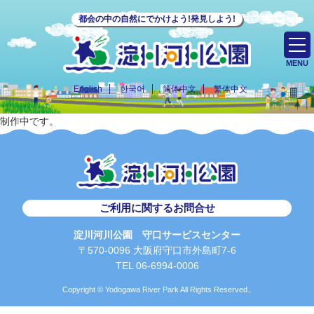
都会の中の自然にでかけよう!発見しよう!
MENU
English
한국어
简体中文
繁体中文
制作中です。
ご利用に関するお問合せ
淀川河川公園 守口サービスセンター
〒570-0096 大阪府守口市外島町7-6
TEL 06-6994-0006
Copyright © Yodogawa River Park All Rights Reserved..