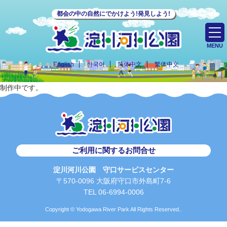
都会の中の自然にでかけよう!発見しよう!
MENU
English
한국어
简体中文
繁体中文
制作中です。
ご利用に関するお問合せ
淀川河川公園 守口サービスセンター
〒570-0096 大阪府守口市外島町7-6
TEL 06-6994-0006
Copyright © Yodogawa River Park All Rights Reserved..