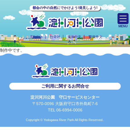
都会の中の自然にでかけよう!発見しよう!
MENU
English
한국어
简体中文
繁体中文
制作中です。
ご利用に関するお問合せ
淀川河川公園 守口サービスセンター
〒570-0096 大阪府守口市外島町7-6
TEL 06-6994-0006
Copyright © Yodogawa River Park All Rights Reserved..