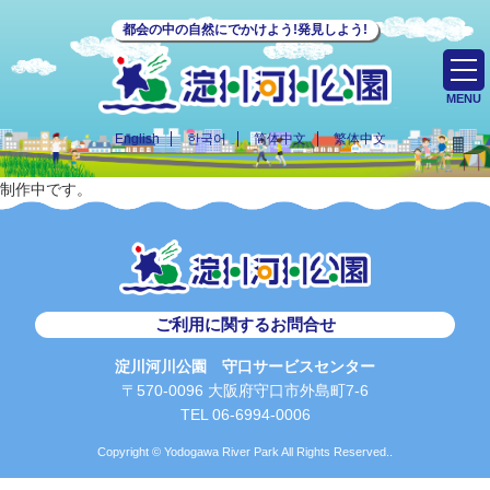
都会の中の自然にでかけよう!発見しよう!
MENU
English
한국어
简体中文
繁体中文
制作中です。
ご利用に関するお問合せ
淀川河川公園 守口サービスセンター
〒570-0096 大阪府守口市外島町7-6
TEL 06-6994-0006
Copyright © Yodogawa River Park All Rights Reserved..