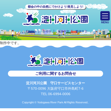
都会の中の自然にでかけよう!発見しよう!
MENU
English
한국어
简体中文
繁体中文
制作中です。
ご利用に関するお問合せ
淀川河川公園 守口サービスセンター
〒570-0096 大阪府守口市外島町7-6
TEL 06-6994-0006
Copyright © Yodogawa River Park All Rights Reserved..