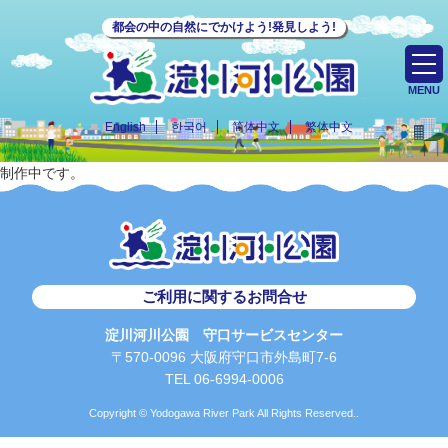
都会の中の自然にでかけよう!発見しよう!
MENU
English
한국어
简体中文
繁体中文
制作中です。
ご利用に関するお問合せ
淀川河川公園 守口サービスセンター
〒570-0096 大阪府守口市外島町7-6
TEL 06-6994-0006
Copyright © Yodogawa River Park All Rights Reserved..