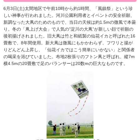
6月3日(土)太間地区で午前10時から約1時間、「風鎮祭」という珍
しい神事が行われました。河川公園利用者とイベントの安全祈願、
新調なった大凧のためのもので、当日の天候は約1.5mの微風で本曇
り。冬の「凧上げ大会」で人気の”淀川の大凧”が新しい顔で祈願の
後初揚げされました。旧大凧は竹と和紙製の仙花イカと呼ばれた16
畳敷で、8年間使用。新大凧は微風にもかかわらず、フワリと揚が
りどんどん上昇し、「仙花イカではこう簡単にいかない」と関係者
の喝采を浴びていました。布地2枚張りのフトン凧と呼ばれ、縱7m
横4.5mの20畳敷で足のバランサーは20数mの巨大なものです。