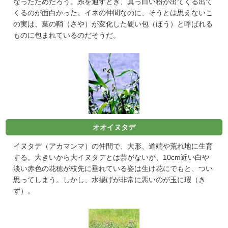
なったためだろう。糸を通すとき、真っ白い粉が出てくる出て
くるのが面白かった。イネの仲間なのに、そうとは思えないこ
の実は、葉の鞘（さや）が変化した硬い包（ほう）と呼ばれる
ものに包まれているのだそうだ。
オオイヌタデ
イヌタデ（アカマンマ）の仲間で、大形、道端や荒れ地に生育
する。大きいから大イヌタデとは芸がないが、10cm近い白や
淡い赤色の花穂が枝先に垂れている姿は生け花にでもと、つい
思ってしまう。しかし、水揚げが非常に悪いのが玉に瑕（き
ず）。