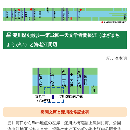
淀川歴史散歩―第12回―天文学者間長涯（はざまち
ょうがい）と海老江周辺
記：滝本明
羽間文庫と淀川改修記念碑
淀川河口から5km地点の左岸、淀川大橋南詰上流側に河川公園
海老江地区があります。堤防のすぐ下の町の海老江中公園北側