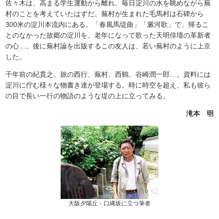
佐々木は、高まる学生運動から離れ、毎日淀川の水を眺めながら蕪
村のことを考えていたはずだ。蕪村が生まれた毛馬村は石碑から
300米の淀川本流内にある。「春風馬堤曲」「澱河歌」で、帰るこ
とのなかった故郷の淀川を、老年になって歌った天明俳壇の革新者
の心…。後に蕪村論を出版するこの友人は、若い蕪村のように上京
した。
千年前の紀貫之、旅の西行、蕪村、西鶴、谷崎潤一郎…。資料には
淀川に佇む様々な物書き達が登場する。時に時空を超え、私も彼ら
の目で長い一行の物語のような堤の上に立ってみる。
滝本 明
大阪夕陽丘・口縄坂に立つ筆者