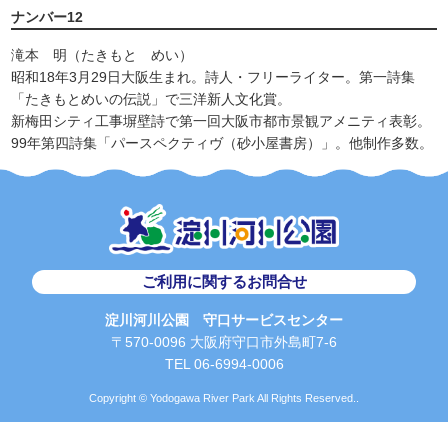
ナンバー12
滝本 明（たきもと めい）
昭和18年3月29日大阪生まれ。詩人・フリーライター。第一詩集
「たきもとめいの伝説」で三洋新人文化賞。
新梅田シティ工事塀壁詩で第一回大阪市都市景観アメニティ表彰。
99年第四詩集「パースペクティヴ（砂小屋書房）」。他制作多数。
ご利用に関するお問合せ
淀川河川公園 守口サービスセンター
〒570-0096 大阪府守口市外島町7-6
TEL 06-6994-0006
Copyright © Yodogawa River Park All Rights Reserved..