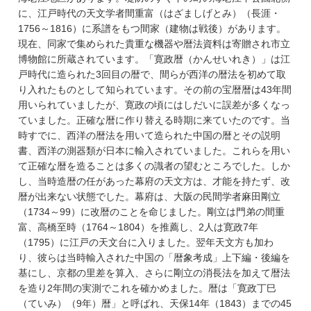
に、江戸時代の天文学者間重富（はざましげとみ）（長涯・
1756～1816）に系譜をもつ間家（建物は戦後）があります。
現在、同家で集められた貴重な機器や暦法資料は寄贈され市立
博物館に所蔵されています。「寛政暦（かんせいれき）」は江
戸時代に造られた3回目の暦で、間らが西洋の暦法を初めて取
り入れたものとして知られています。その前の宝暦暦は43年間
用いられていましたが、寛政の頃にはしだいに誤差が多くなっ
ていました。正確な暦に作り替える時期に来ていたのです。当
時すでに、西洋の暦法を用いて造られた中国の暦とその説明
書、西洋の測器類が日本に輸入されていました。これらを用い
て正確な暦を造ることは多くの識者の望むところでした。しか
し、当時造暦の任があった幕府の天文方は、才能を持たず、改
暦が出来ない状態でした。幕府は、大阪の民間学者麻田剛立
（1734～99）に改暦のことを命じました。剛立は門弟の間重
富、高橋至時（1764～1804）を推薦し、2人は寛政7年
（1795）に江戸の天文台に入りました。翌年天文方も加わ
り、彼らは当時輸入された中国の「暦象考成」上下編・後編を
基にし、京都の里差を算入、さらに剛立の消長法を加えて暦法
を造り2年間の実測でこれを確かめました。暦は「寛政丁巳
（ていみ）（9年）暦」と呼ばれ、天保14年（1843）までの45