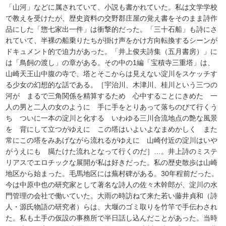
「山河」などに属されていて、小説も書かれていた。私は文学学校
で教えを受けたが、歴史資料の交野郡庄屋の覚え書をそのまま詩作
品にした「惣七家出一件」は衝撃的だった。「三十石船」も詩にさ
れていて、半裸の船乗りたちが掛け声をかけ方向転換するシーンが
ドキュメント的で迫力があった。「井上俊夫詩集（五月書房）」に
は「鳥飼の渡し」の章がある。その中の1編「宝積寺三重塔」は、
山崎天王山中腹の寺で、塔とそこからは見えない淀川をスケッチす
る少女の幻想的な話である。［宇治川、木津川、桂川という三つの
河が まるで三角関係を精算するため 心中することにきめた 一
人の男と二人の女のように 手に手をとりあって落ちのびて行くう
ち ついに一本の淀川と化する いわゆる三川合流地点の艶な風景
を 背にして立つがゆえに この塔はいよいよなまめかしく また
常にこの塔をみあげながら流れるがゆえに 山崎付近の淀川はいや
がうえにも 臈たけた流れとなって行くのだ］…。井上詩のミステ
リアスでエロチックな展開が私は好きだった。私の歴史散歩は山崎
地区から始まった。毛馬地区には蕪村碑がある。30年程前だった。
今は中原中也の研究家として著名な詩人の佐々木幹郎が、淀川の水
門管理の会社で働いていた。大雨の時訪ねて来た若い藤井貞和（詩
人・源氏物語の研究者）らは、大堰のゴミ取りを竹竿で手伝わされ
た。私も土手の仮設の事務所で半日話し込んだことがあった。当時