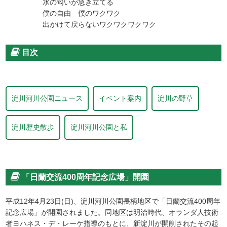
水の匂いが急き立てる
僕の自由 僕のワクワク
出かけて戻らないワクワクワクワク
目次
淀川河川公園ニュース
イベント案内
淀川の野草
淀川歴史散歩
淀川河川公園と私
「日蘭交流400周年記念広場」開園
平成12年4月23日(日)、淀川河川公園長柄地区で「日蘭交流400周年
記念広場」が開園されました。同地区は明治時代、オランダ人技術
者ヨハネス・デ・レーケ指導のもとに、新淀川が開削されたその起