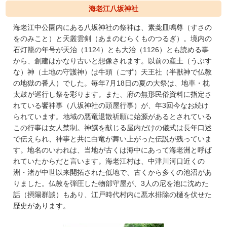
海老江八坂神社
海老江中公園内にある八坂神社の祭神は、素戔皿鳴尊（すさの
をのみこと）と天叢雲剣（あまのむらくものつるぎ）。境内の
石灯籠の年号が天治（1124）とも大治（1126）とも読める事
から、創建はかなり古いと想像されます。以前の産土（うぶす
な）神（土地の守護神）は牛頭（ごず）天王社（半獣神で仏教
の地獄の番人）でした。毎年7月18日の夏の大祭は、地車・枕
太鼓が巡行し祭を彩ります。また、府の無形民俗資料に指定さ
れている饗神事（八坂神社の頭屋行事）が、年3回今なお続け
られています。地域の悪竜退散祈願に始源があるとされている
この行事は女人禁制。神饌を献じる屋内だけの儀式は長年口述
で伝えられ、神事と共に白竜が舞い上がった伝説が残っていま
す。地名のいわれは、当地が古くは海中にあって海老洲と呼ば
れていたからだと言います。海老江村は、中津川河口近くの
洲・渚が中世以来開拓された低地で、古くから多くの池沼があ
りました。仏教を弾圧した物部守屋が、3人の尼を池に沈めた
話（摂陽群談）もあり、江戸時代村内に悪水排除の樋を伏せた
歴史があります。