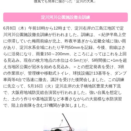
微風でも簡単に揚がった「淀川の大凧」
淀川河川公園施設撤去訓練
6月8日（木）午前10時から12時まで、淀川右岸の三島江地区で淀
川河川公園施設撤去訓練が行われました。訓練は、＜紀伊半島上空
に停滞していた梅雨前線が北上、昨夜半過ぎから近畿全域に強い雨
があり、淀川水系全域にわたり平均50mmを記録。今後、前線はさ
らに活発になり、雨量150～200mm、ところによってはこれを上回
る見込み。現在の枚方地点の水位は-0.5mだが、5時間後に+1mを超
え当地区公園が冠水を始める見込み。＞との想定発表を受け、3班
の作業班が、管理楝や移動式トイレ、球技設備計13基等を、ダンプ
車両等4台で迅速に撤去。講評を受けた後閉会しました。この訓練
に先立って、5月16日（火）淀川左岸の太子橋地区豊里大橋下流
で、大阪府地域防災総合演習が行われました。強い台風を想定し
た、土のう作りや基地設置など本番さながらの大規模な水防演習
で、陸上自衛隊を含む37機関が参加しました。