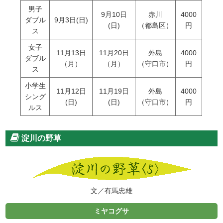
男子
9月10日
赤川
4000
ダブル
9月3日(日)
(日)
（都島区）
円
ス
女子
11月13日
11月20日
外島
4000
ダブル
（月）
（月）
（守口市）
円
ス
小学生
11月12日
11月19日
外島
4000
シング
(日)
(日)
（守口市）
円
ルス
淀川の野草
文／有馬忠雄
ミヤコグサ