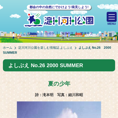
都会の中の自然にでかけよう!発見しよう!
MENU
English
한국어
简体中文
繁体中文
ホーム
淀川河川公園を楽しむ情報誌 よしぶえ
よしぶえ No.26 2000
SUMMER
よしぶえ No.26 2000 SUMMER
夏の少年
詩：滝本明 写真：細川和昭