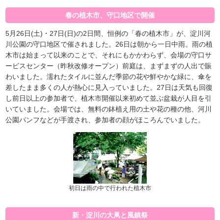
春の植木市、守口地区で開催
5月26日(土)・27日(日)の2日間、恒例の「春の植木市」が、淀川河
川公園の守口地区で催されました。26日は朝から一日中雨。雨の植
木市は始まって以来のことで、それにもかかわらず、会場の守口サ
ービスセンター（昨秋改修オープン）前庭は、まずまずの人出で賑
わいました。濡れたタイルに並んだ季節の花や鮮やかな緑に、傘を
差したまま多くの人が熱心に見入っていました。27日は天気も回復
し前日以上の参加者で、植木市開催以来初めて並ぶ盆栽が人目を引
いていました。会場では、無料の鉢植え用の土や花の種の他、河川
公園パンフなどが手渡され、参加者の顔がほころんでいました。
初日は雨の中で行われた植木市
新・淀川の大凧と風鎮祭