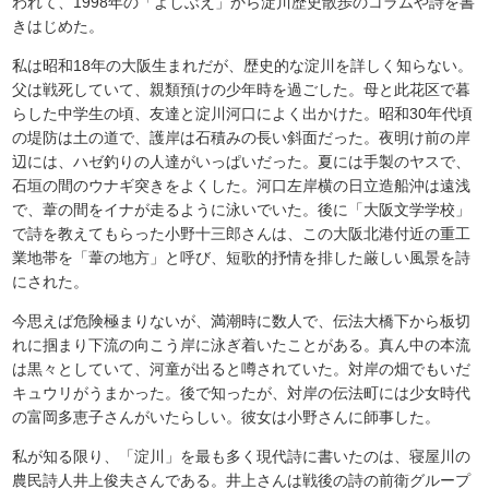
われて、1998年の「よしぶえ」から淀川歴史散歩のコラムや詩を書
きはじめた。
私は昭和18年の大阪生まれだが、歴史的な淀川を詳しく知らない。
父は戦死していて、親類預けの少年時を過ごした。母と此花区で暮
らした中学生の頃、友達と淀川河口によく出かけた。昭和30年代頃
の堤防は土の道で、護岸は石積みの長い斜面だった。夜明け前の岸
辺には、ハゼ釣りの人達がいっぱいだった。夏には手製のヤスで、
石垣の間のウナギ突きをよくした。河口左岸横の日立造船沖は遠浅
で、葦の間をイナが走るように泳いでいた。後に「大阪文学学校」
で詩を教えてもらった小野十三郎さんは、この大阪北港付近の重工
業地帯を「葦の地方」と呼び、短歌的抒情を排した厳しい風景を詩
にされた。
今思えば危険極まりないが、満潮時に数人で、伝法大橋下から板切
れに掴まり下流の向こう岸に泳ぎ着いたことがある。真ん中の本流
は黒々としていて、河童が出ると噂されていた。対岸の畑でもいだ
キュウリがうまかった。後で知ったが、対岸の伝法町には少女時代
の富岡多恵子さんがいたらしい。彼女は小野さんに師事した。
私が知る限り、「淀川」を最も多く現代詩に書いたのは、寝屋川の
農民詩人井上俊夫さんである。井上さんは戦後の詩の前衛グループ