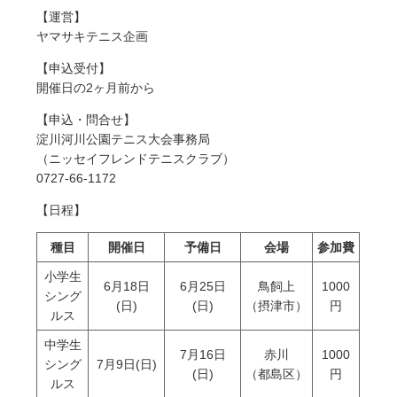
【運営】
ヤマサキテニス企画
【申込受付】
開催日の2ヶ月前から
【申込・問合せ】
淀川河川公園テニス大会事務局
（ニッセイフレンドテニスクラブ）
0727-66-1172
【日程】
種目
開催日
予備日
会場
参加費
小学生
6月18日
6月25日
鳥飼上
1000
シング
(日)
(日)
（摂津市）
円
ルス
中学生
7月16日
赤川
1000
シング
7月9日(日)
(日)
（都島区）
円
ルス