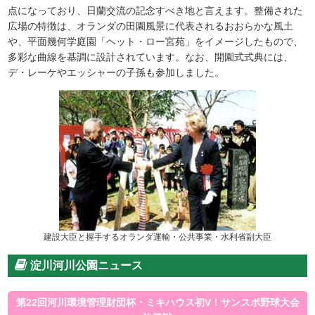
点になっており、日蘭交流の記念すべき地と言えます。整備された
広場の特徴は、オランダの田園風景に代表されるおおらかな風土
や、平面幾何学庭園「ヘット・ロー宮苑」をイメージしたもので、
多彩な曲線を基調に設計されています。なお、開園式式典には、
デ・レーケやエッシャーの子孫も参加しました。
建設大臣と握手するオランダ運輸・公共事業・水利省副大臣
淀川河川公園ニュース
第22回河川環境管理財団杯・ミキハウス初V！サンスポ野球大会