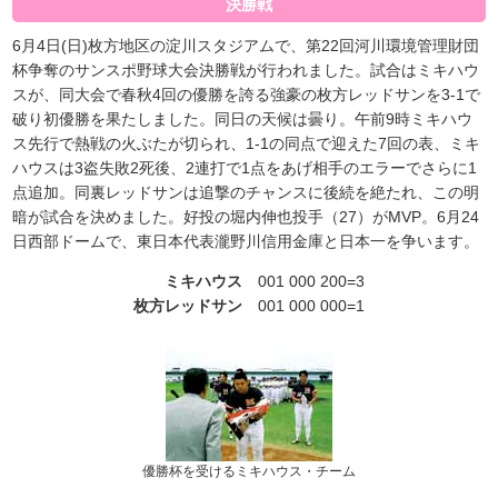
決勝戦
6月4日(日)枚方地区の淀川スタジアムで、第22回河川環境管理財団
杯争奪のサンスポ野球大会決勝戦が行われました。試合はミキハウ
スが、同大会で春秋4回の優勝を誇る強豪の枚方レッドサンを3-1で
破り初優勝を果たしました。同日の天候は曇り。午前9時ミキハウ
ス先行で熱戦の火ぶたが切られ、1-1の同点で迎えた7回の表、ミキ
ハウスは3盗失敗2死後、2連打で1点をあげ相手のエラーでさらに1
点追加。同裏レッドサンは追撃のチャンスに後続を絶たれ、この明
暗が試合を決めました。好投の堀内伸也投手（27）がMVP。6月24
日西部ドームで、東日本代表瀧野川信用金庫と日本一を争います。
ミキハウス
001 000 200=3
枚方レッドサン
001 000 000=1
優勝杯を受けるミキハウス・チーム