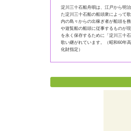
淀川三十石船舟唄は、江戸から明治
た淀川三十石船の船頭衆によって歌
内の島々からの出稼ぎ者が船頭を務
や遊覧船の船頭に従事するものが現
を永く保存するために「淀川三十石
歌い継がれています。（昭和60年
化財指定）