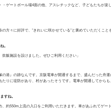
・・ゲートボール場4面の他、アスレチックなど、子どもたちが楽
歩の方々に好評で、"きれいに咲かせている"と褒めていただくこと
すね。
、炊飯施設を設けました。ぜひご利用ください」
塚の港』の跡なんです。京阪電車が開通するまで、盛んだった舟運
あたりに堤防があり、村があったそうです。電車が開通してからも
りますね。
め、約550m上流の入口をご利用いただきます。車があふれてゲー