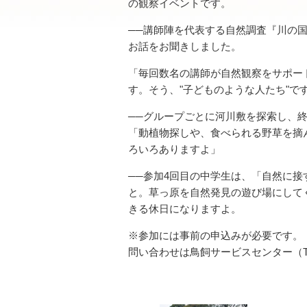
の観察イベントです。
──講師陣を代表する自然調査『川の
お話をお聞きしました。
「毎回数名の講師が自然観察をサポー
す。そう、"子どものような人たち"で
──グループごとに河川敷を探索し、
「動植物探しや、食べられる野草を摘
ろいろありますよ」
──参加4回目の中学生は、「自然に
と。草っ原を自然発見の遊び場にしてく
きる休日になりますよ。
※参加には事前の申込みが必要です。
問い合わせは鳥飼サービスセンター（TEL0