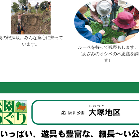
葛の根採取。みんな童心に帰って
います。
ルーペを持って観察もします。
（あざみのオシベの不思議を調
査）