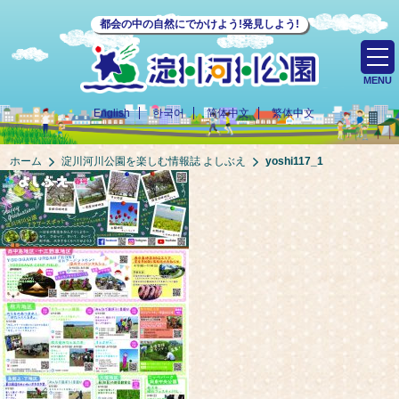
都会の中の自然にでかけよう!発見しよう!
MENU
English
한국어
简体中文
繁体中文
ホーム
淀川河川公園を楽しむ情報誌 よしぶえ
yoshi117_1