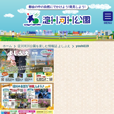
都会の中の自然にでかけよう!発見しよう!
MENU
English
한국어
简体中文
繁体中文
ホーム
淀川河川公園を楽しむ情報誌 よしぶえ
yoshi119