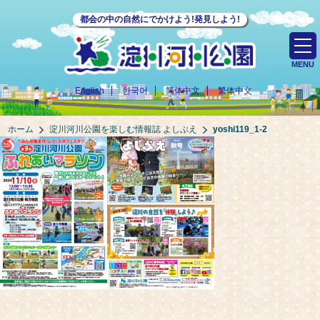
都会の中の自然にでかけよう!発見しよう!
MENU
English
한국어
简体中文
繁体中文
ホーム
淀川河川公園を楽しむ情報誌 よしぶえ
yoshi119_1-2