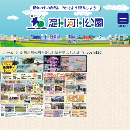
都会の中の自然にでかけよう!発見しよう!
MENU
English
한국어
简体中文
繁体中文
ホーム
淀川河川公園を楽しむ情報誌 よしぶえ
yoshi120