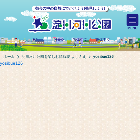
都会の中の自然にでかけよう!発見しよう!
MENU
English
한국어
简体中文
繁体中文
ホーム
淀川河川公園を楽しむ情報誌 よしぶえ
yosibue126
yosibue126