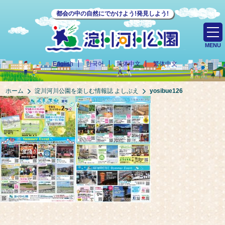
都会の中の自然にでかけよう!発見しよう!
MENU
English
한국어
简体中文
繁体中文
ホーム
淀川河川公園を楽しむ情報誌 よしぶえ
yosibue126