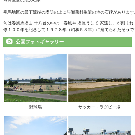
毛馬地区の最下流端の堤防の上に与謝蕪村生誕の地の石碑があります
句は春風馬堤曲 十八首の中の「春風や 堤長うして 家遠し」が刻ま
修１００年を記念して１９７８年（昭和５３年）に建てられたそうで
公園フォトギャラリー
野球場
サッカー・ラグビー場