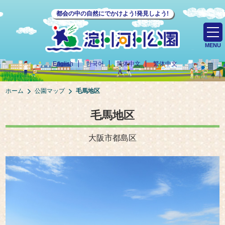
都会の中の自然にでかけよう!発見しよう!
MENU
English
한국어
简体中文
繁体中文
ホーム
公園マップ
毛馬地区
毛馬地区
大阪市都島区