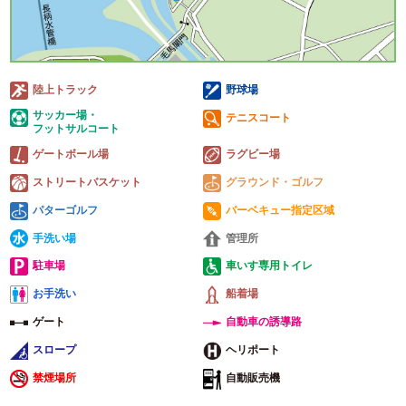
陸上トラック
野球場
サッカー場・
テニスコート
フットサルコート
ゲートボール場
ラグビー場
ストリートバスケット
グラウンド・ゴルフ
パターゴルフ
バーベキュー指定区域
手洗い場
管理所
駐車場
車いす専用トイレ
お手洗い
船着場
ゲート
自動車の誘導路
スロープ
ヘリポート
禁煙場所
自動販売機