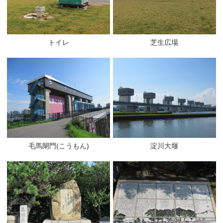
トイレ
芝生広場
毛馬閘門(こうもん)
淀川大堰