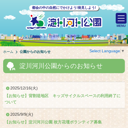
都会の中の自然にでかけよう!発見しよう!
MENU
English
한국어
简体中文
繁体中文
Select Language
▼
ホーム
公園からのお知らせ
淀川河川公園からのお知らせ
2025/12/16(火)
【お知らせ】背割堤地区 キッズサイクルスペースの利用終了に
ついて
2025/9/9(火)
【お知らせ】淀川河川公園 枚方花壇ボランティア募集