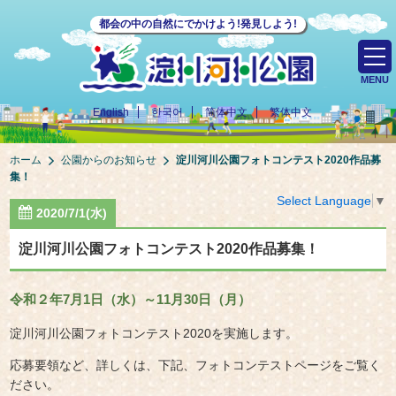
都会の中の自然にでかけよう!発見しよう!
MENU
English
한국어
简体中文
繁体中文
ホーム
公園からのお知らせ
淀川河川公園フォトコンテスト2020作品募
集！
Select Language
▼
2020/7/1(水)
淀川河川公園フォトコンテスト2020作品募集！
令和２年7月1日（水）～11月30日（月）
淀川河川公園フォトコンテスト2020を実施します。
応募要領など、詳しくは、下記、フォトコンテストページをご覧く
ださい。