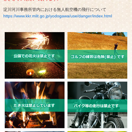
淀川河川事務所管内における無人航空機の飛行について
https://www.kkr.mlit.go.jp/yodogawa/use/danger/index.html