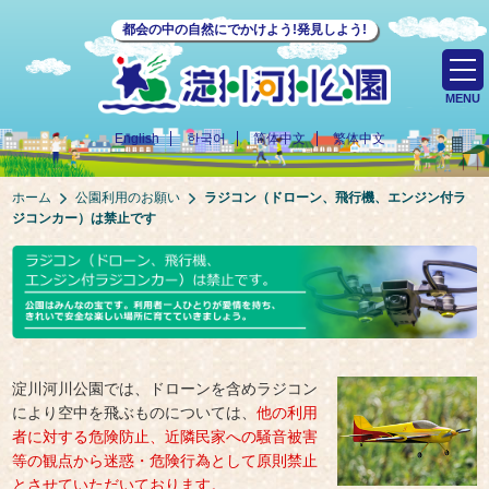
都会の中の自然にでかけよう!発見しよう!
MENU
English
한국어
简体中文
繁体中文
ホーム
公園利用のお願い
ラジコン（ドローン、飛行機、エンジン付ラ
ジコンカー）は禁止です
淀川河川公園では、ドローンを含めラジコン
により空中を飛ぶものについては、
他の利用
者に対する危険防止、近隣民家への騒音被害
等の観点から迷惑・危険行為として原則禁止
とさせていただいております。