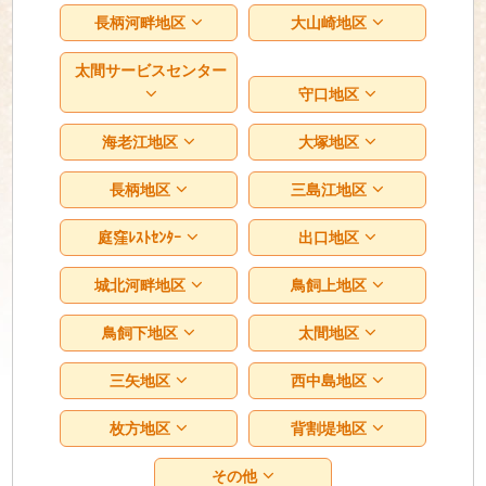
長柄河畔地区
大山崎地区
太間サービスセンター
守口地区
海老江地区
大塚地区
長柄地区
三島江地区
庭窪ﾚｽﾄｾﾝﾀｰ
出口地区
城北河畔地区
鳥飼上地区
鳥飼下地区
太間地区
三矢地区
西中島地区
枚方地区
背割堤地区
その他