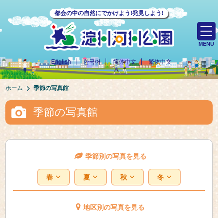
都会の中の自然にでかけよう!発見しよう!
MENU
English
한국어
简体中文
繁体中文
ホーム
季節の写真館
季節の写真館
季節別の写真を見る
春
夏
秋
冬
地区別の写真を見る